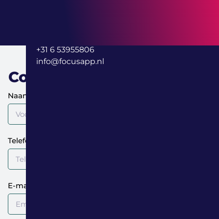
Pastoor Kerstenstraat 40
5831 EW
Boxmeer
+31 6 53955806
info@focusapp.nl
Contactformulier
Naam
Telefoonnummer
E-mail