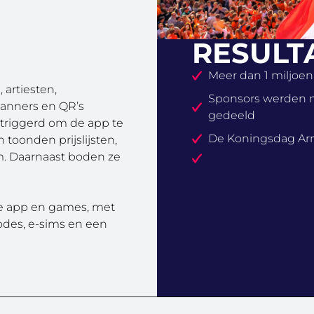
RESULT
Meer dan 1 miljoe
 artiesten,
Sponsors werden ni
banners en QR’s
gedeeld
triggerd om de app te
De Koningsdag Arn
toonden prijslijsten,
m. Daarnaast boden ze
e app en games, met
odes, e-sims en een