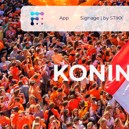
App
Signage | by STIKX
KONI